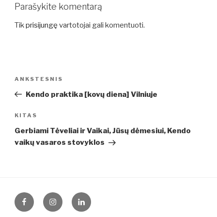
Parašykite komentarą
Tik
prisijungę
vartotojai gali komentuoti.
Navigacija
Ankstesnis
ANKSTESNIS
tarp
įrašas
Kendo praktika [kovų diena] Vilniuje
įrašų
Kitas
KITAS
įrašas
Gerbiami Tėveliai ir Vaikai, Jūsų dėmesiui, Kendo
vaikų vasaros stovyklos
Facebook
Instagram
LinkedIn