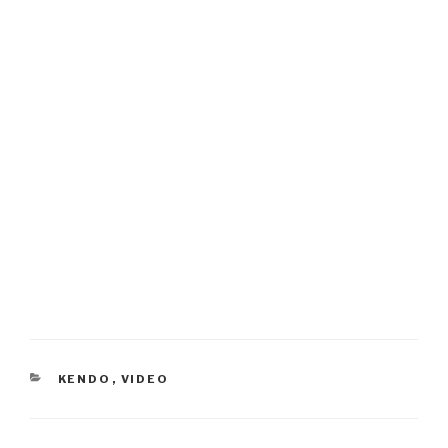
KATEGORIJOS
KENDO
,
VIDEO