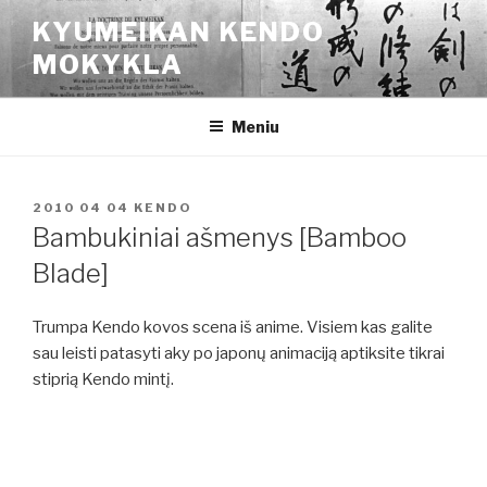
Eiti
KYUMEIKAN KENDO
prie
MOKYKLA
turinio
Meniu
PASKELBTA
2010 04 04
KENDO
Bambukiniai ašmenys [Bamboo
Blade]
Trumpa Kendo kovos scena iš anime. Visiem kas galite
sau leisti patasyti aky po japonų animaciją aptiksite tikrai
stiprią Kendo mintį.