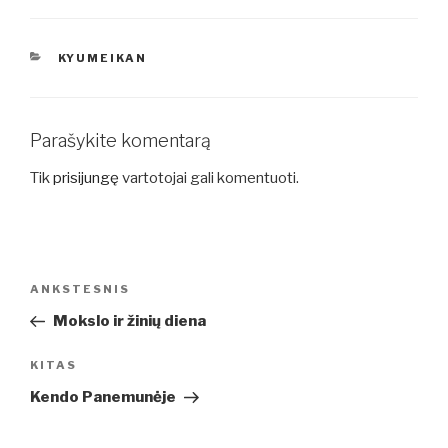
KATEGORIJOS
KYUMEIKAN
Parašykite komentarą
Tik
prisijungę
vartotojai gali komentuoti.
Navigacija
Ankstesnis
ANKSTESNIS
tarp
įrašas
Mokslo ir žinių diena
įrašų
Kitas
KITAS
įrašas
Kendo Panemunėje