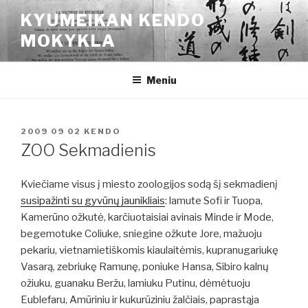
Eiti
KYUMEIKAN KENDO
prie
MOKYKLA
turinio
Meniu
PASKELBTA
2009 09 02
KENDO
ZOO Sekmadienis
Kviečiame visus į miesto zoologijos sodą šį sekmadienį
susipažinti su gyvūnų jaunikliais
: lamute Sofi ir Tuopa,
Kamerūno ožkutė, karčiuotaisiai avinais Minde ir Mode,
begemotuke Coliuke, sniegine ožkute Jore, mažuoju
pekariu, vietnamietiškomis kiaulaitėmis, kupranugariukę
Vasarą, zebriukę Ramunę, poniuke Hansa, Sibiro kalnų
ožiuku, guanaku Beržu, lamiuku Putinu, dėmėtuoju
Eublefaru, Amūriniu ir kukurūziniu žalčiais, paprastąja