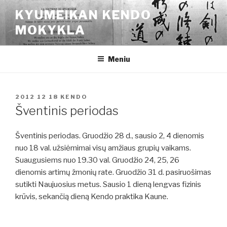
Eiti
KYUMEIKAN KENDO
prie
MOKYKLA
turinio
Meniu
PASKELBTA
2012 12 18
KENDO
Šventinis periodas
Šventinis periodas. Gruodžio 28 d., sausio 2, 4 dienomis
nuo 18 val. užsiėmimai visų amžiaus grupių vaikams.
Suaugusiems nuo 19.30 val. Gruodžio 24, 25, 26
dienomis artimų žmonių rate. Gruodžio 31 d. pasiruošimas
sutikti Naujuosius metus. Sausio 1 dieną lengvas fizinis
krūvis, sekančią dieną Kendo praktika Kaune.