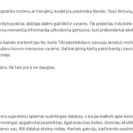
suprantu moterų ar merginų, kodėl jos pasirenka Kendo. Ypač lietuvių.
rdyti punktai, didžiaja dalimi gali tikti ir vyrams. Tik pridėčiau tokį kiek 
novę menančią informaciją užkoduotą genuose, kuri prabunda kai atei
vo kariais (na bent jau tie, kurie TAI pasirinkdavo savuoju amatu); mote
eisdavo kovos menuose vyrams. Gal kai pirmą kartą paimi kardą į savo
onėje.
dos, tik tais jos ir ne daugiau.
oteru supratimu aplamai sudetingas dalykas, o ka jau kalbeti apie kend
oningai, apgalvotai pasirinktas, ilgai ieskotas kelias. Greiciau atsiti
mo sau. Kiti dalykai ateina veliau. Kartais galvoju, kad kendo pasi