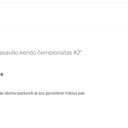
Pasaulio kendo čempionatas #2”
as
iai, idomu paziureti ar jos gyvenime tokios pat.