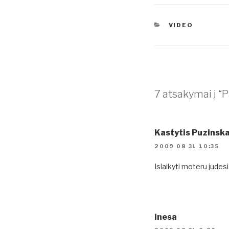
KATEGORIJOS
VIDEO
7 atsakymai į “
Kastytis Puzinsk
2009 08 31 10:35
Islaikyti moteru judes
Inesa