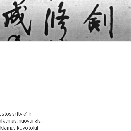
tos srityje) ir
laikymas, nuovargis,
eikiamas kovotojui