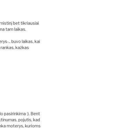
mistinį bet tikriausiai
na tam laikas.
rys-.. buvo laikas, kai
 rankas, kažkas
o pasirinkima :). Bent
ktinumas, pojutis, kad
renka moterys, kurioms