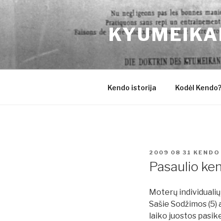
Eiti
prie
KYUMEIKA
turinio
Kendo istorija
Kodėl Kendo
PASKELBTA
2009 08 31
KENDO
Pasaulio ke
Moterų individualių 
Sašie Sodžimos (5) a
laiko juostos pasik