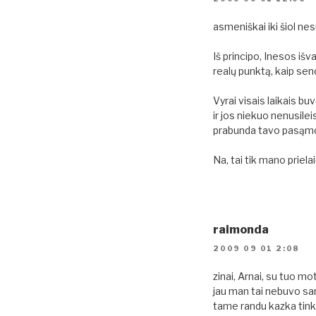
asmeniškai iki šiol ne
Iš principo, Inesos išva
realų punktą, kaip se
Vyrai visais laikais bu
ir jos niekuo nenusil
prabunda tavo pasąm
Na, tai tik mano prielai
raimonda
2009 09 01 2:08
zinai, Arnai, su tuo m
jau man tai nebuvo sam
tame randu kazka tinka