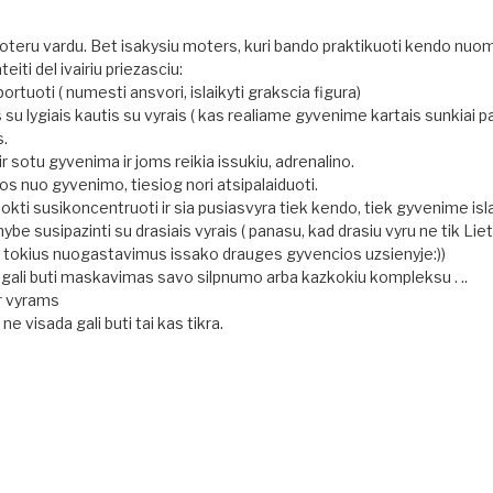
moteru vardu. Bet isakysiu moters, kuri bando praktikuoti kendo nuo
eiti del ivairiu priezasciu:
portuoti ( numesti ansvori, islaikyti grakscia figura)
os su lygiais kautis su vyrais ( kas realiame gyvenime kartais sunkiai pa
s.
 ir sotu gyvenima ir joms reikia issukiu, adrenalino.
os nuo gyvenimo, tiesiog nori atsipalaiduoti.
kti susikoncentruoti ir sia pusiasvyra tiek kendo, tiek gyvenime isla
mybe susipazinti su drasiais vyrais ( panasu, kad drasiu vyru ne tik Lie
 tokius nuogastavimus issako drauges gyvencios uzsienyje:))
 gali buti maskavimas savo silpnumo arba kazkokiu kompleksu . ..
ir vyrams
ne visada gali buti tai kas tikra.