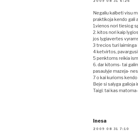
2009 08 31 6:26
Negaliu kalbeti visu 
praktikoja kendo gali at
1.vienos nori tiesiog s
2. kitos nori kaip lygi
jos lygiavertes vyram
3 trecios turi laiminga
4 ketvirtos, pavargusi
5 penktoms reikia ismo
6. dar kitoms- tai gali
pasaulyje mazeja- nes
7 o kai kurioms kendo
Beje si salyga galioja 
Taigi: tai kas matoma- 
Inesa
2009 08 31 7:10