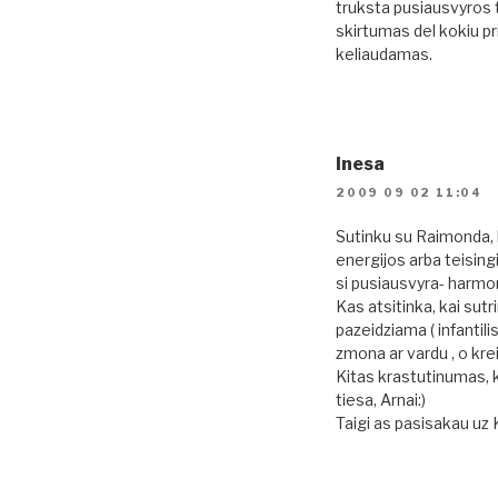
truksta pusiausvyros t
skirtumas del kokiu pr
keliaudamas.
Inesa
2009 09 02 11:04
Sutinku su Raimonda, 
energijos arba teisingia
si pusiausvyra- harm
Kas atsitinka, kai sut
pazeidziama ( infantili
zmona ar vardu , o kr
Kitas krastutinumas, k
tiesa, Arnai:)
Taigi as pasisakau uz 