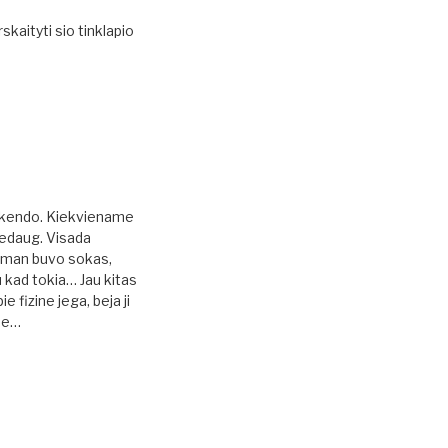
kaityti sio tinklapio
 i kendo. Kiekviename
 nedaug. Visada
 man buvo sokas,
sku kad tokia… Jau kitas
ie fizine jega, beja ji
ame…