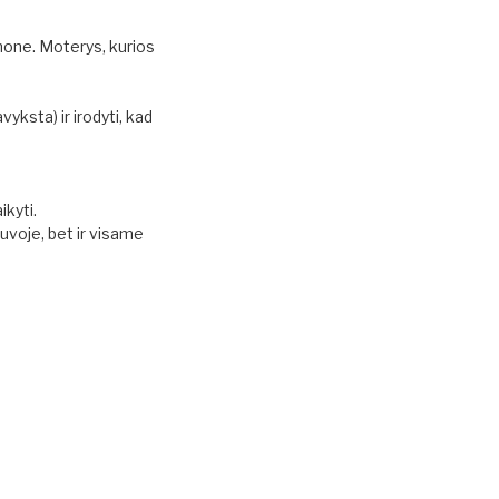
mone. Moterys, kurios
vyksta) ir irodyti, kad
ikyti.
tuvoje, bet ir visame