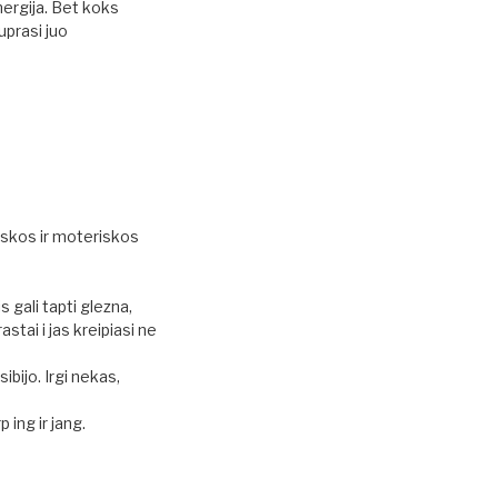
nergija. Bet koks
uprasi juo
iskos ir moteriskos
 gali tapti glezna,
stai i jas kreipiasi ne
bijo. Irgi nekas,
ing ir jang.