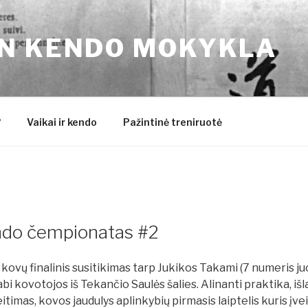
N KENDO MOKYKLA
?
Vaikai ir kendo
Pažintinė treniruotė
ndo čempionatas #2
kovų finalinis susitikimas tarp Jukikos Takami (7 numeris juos
bi kovotojos iš Tekančio Saulės šalies. Alinanti praktika, iš
eitimas, kovos jaudulys aplinkybių pirmasis laiptelis kuris įv