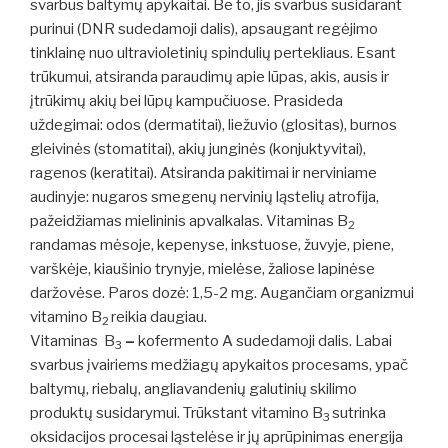
svarbus baltymų apykaitai. Be to, jis svarbus susidarant
purinui (DNR sudedamoji dalis), apsaugant regėjimo
tinklainę nuo ultravioletinių spindulių pertekliaus. Esant
trūkumui, atsiranda paraudimų apie lūpas, akis, ausis ir
įtrūkimų akių bei lūpų kampučiuose. Prasideda
uždegimai: odos (dermatitai), liežuvio (glositas), burnos
gleivinės (stomatitai), akių junginės (konjuktyvitai),
ragenos (keratitai). Atsiranda pakitimai ir nerviniame
audinyje: nugaros smegenų nervinių ląstelių atrofija,
pažeidžiamas mielininis apvalkalas. Vitaminas B
2
randamas mėsoje, kepenyse, inkstuose, žuvyje, piene,
varškėje, kiaušinio trynyje, mielėse, žaliose lapinėse
daržovėse. Paros dozė: 1,5-2 mg. Augančiam organizmui
vitamino B
reikia daugiau.
2
Vitaminas B
–
kofermento A sudedamoji dalis. Labai
3
svarbus įvairiems medžiagų apykaitos procesams, ypač
baltymų, riebalų, angliavandenių galutinių skilimo
produktų susidarymui. Trūkstant vitamino B
sutrinka
3
oksidacijos procesai ląstelėse ir jų aprūpinimas energija