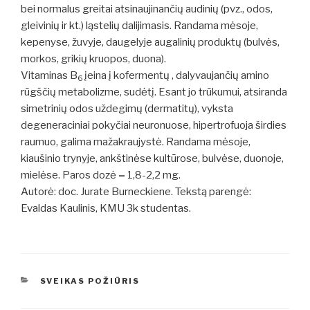
bei normalus greitai atsinaujinančių audinių (pvz., odos,
gleivinių ir kt.) ląstelių dalijimasis. Randama mėsoje,
kepenyse, žuvyje, daugelyje augalinių produktų (bulvės,
morkos, grikių kruopos, duona).
Vitaminas B
įeina į kofermentų , dalyvaujančių amino
6
rūgščių metabolizme, sudėtį. Esant jo trūkumui, atsiranda
simetrinių odos uždegimų (dermatitų), vyksta
degeneraciniai pokyčiai neuronuose, hipertrofuoja širdies
raumuo, galima mažakraujystė. Randama
mėsoje,
kiaušinio trynyje, ankštinėse kultūrose, bulvėse, duonoje,
mielėse. Paros dozė
–
1,8-2,2 mg.
Autorė: doc. Jurate Burneckiene. Tekstą parengė:
Evaldas Kaulinis, KMU 3k studentas.
KATEGORIJOS
SVEIKAS POŽIŪRIS