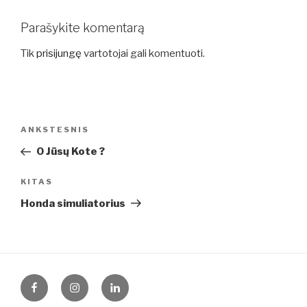
Parašykite komentarą
Tik
prisijungę
vartotojai gali komentuoti.
Navigacija
Ankstesnis
ANKSTESNIS
tarp
įrašas
O Jūsų Kote ?
įrašų
Kitas
KITAS
įrašas
Honda simuliatorius
Facebook
Instagram
LinkedIn