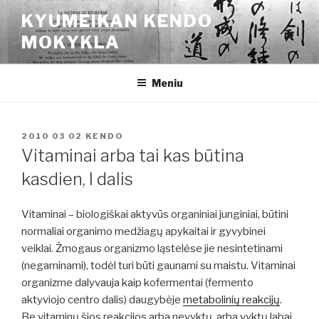
Eiti
KYUMEIKAN KENDO
prie
MOKYKLA
turinio
Meniu
PASKELBTA
2010 03 02
KENDO
Vitaminai arba tai kas būtina
kasdien, I dalis
Vitaminai – biologiškai aktyvūs organiniai junginiai, būtini
normaliai organimo medžiagų apykaitai ir gyvybinei
veiklai. Žmogaus organizmo ląstelėse jie nesintetinami
(negaminami), todėl turi būti gaunami su maistu. Vitaminai
organizme dalyvauja kaip kofermentai (fermento
aktyviojo centro dalis) daugybėje
metabolinių reakcijų
.
Be vitaminų šios reakcijos arba nevyktų, arba vyktų labai