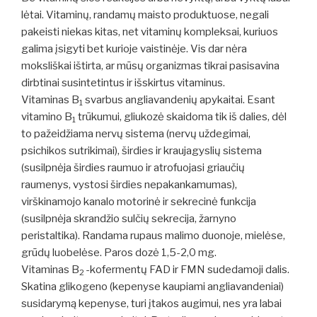
lėtai. Vitaminų, randamų maisto produktuose, negali
pakeisti niekas kitas, net vitaminų kompleksai, kuriuos
galima įsigyti bet kurioje vaistinėje. Vis dar nėra
moksliškai ištirta, ar mūsų organizmas tikrai pasisavina
dirbtinai susintetintus ir išskirtus vitaminus.
Vitaminas B
svarbus angliavandenių apykaitai. Esant
1
vitamino B
trūkumui, gliukozė skaidoma tik iš dalies, dėl
1
to pažeidžiama nervų sistema (nervų uždegimai,
psichikos sutrikimai), širdies ir kraujagyslių sistema
(susilpnėja širdies raumuo ir atrofuojasi griaučių
raumenys, vystosi širdies nepakankamumas),
virškinamojo kanalo motorinė ir sekrecinė funkcija
(susilpnėja skrandžio sulčių sekrecija, žarnyno
peristaltika). Randama rupaus malimo duonoje, mielėse,
grūdų luobelėse.
Paros dozė 1,5-2,0 mg.
Vitaminas B
-kofermentų FAD ir FMN sudedamoji dalis.
2
Skatina glikogeno (kepenyse kaupiami angliavandeniai)
susidarymą kepenyse, turi įtakos augimui, nes yra labai