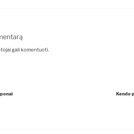
mentarą
tojai gali komentuoti.
aponai
Kendo 