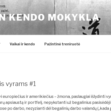
N KENDO MOKYKLA
?
Vaikai ir kendo
Pažintinė treniruotė
is vyrams #1
avi europiečius ir amerikiečius – žmona, paslaugiai išlydinti vy
urų apsiaustą ir portfelį, nepykstanti už begalinius pasisėdėj
ose po darbo, nezyzianti dėl begalinių darbo valandų („kada g