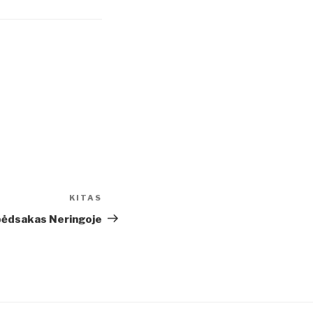
KITAS
Kitas
įrašas
pėdsakas Neringoje