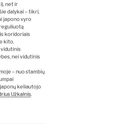
), net ir
e dalykai – tikri,
iai japono vyro
ureguliuotą
is koridoriais
e kito.
 vidutinis
bes, nei vidutinis
eimoje – nuo stambių
rumpai
 japonų keliautojo
rius Užkalnis
.