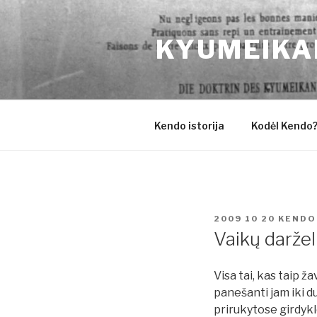
Eiti
prie
KYUMEIKA
turinio
Kendo istorija
Kodėl Kendo
PASKELBTA
2009 10 20
KENDO
Vaikų daržel
Visa tai, kas taip ž
panešanti jam iki d
prirukytose girdykl