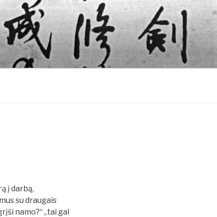
rą į darbą,
imus su draugais
rįši namo?“ „tai gal