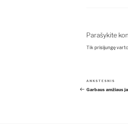
Parašykite ko
Tik
prisijungę
varto
Navigacija
Ankstesnis
ANKSTESNIS
tarp
įrašas
Garbaus amžiaus j
įrašų