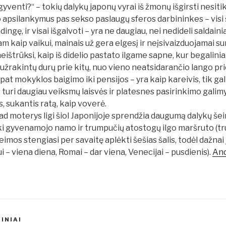
gyventi?“ – tokių dalykų japonų vyrai iš žmonų išgirsti nesitiki
 apsilankymus pas sekso paslaugų sferos darbininkes – visi ši
ingę, ir visai išgalvoti – yra ne daugiau, nei nedideli saldain
am kaip vaikui, mainais už gera elgesį ir neįsivaizduojamai s
eištrūksi, kaip iš didelio pastato ilgame sapne, kur begalinia
 užrakintų durų prie kitų, nuo vieno neatsidarančio lango pri
at mokyklos baigimo iki pensijos – yra kaip kareivis, tik gal
 turi daugiau veiksmų laisvės ir platesnes pasirinkimo galimy
, sukantis ratą, kaip voverė.
kad moterys ligi šiol Japonijoje sprendžia daugumą dalykų š
 iki gyvenamojo namo ir trumpučių atostogų ilgo maršruto (t
imos stengiasi per savaitę aplėkti šešias šalis, todėl dažnai
 – viena diena, Romai – dar viena, Venecijai – pusdienis).
And
INIAI