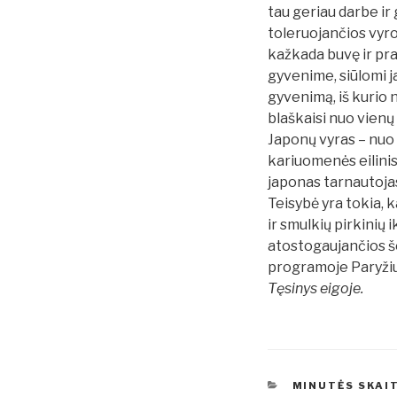
tau geriau darbe ir 
toleruojančios vyro
kažkada buvę ir prad
gyvenime, siūlomi j
gyvenimą, iš kurio n
blaškaisi nuo vienų
Japonų vyras – nuo p
kariuomenės eilinis
japonas tarnautojas
Teisybė yra tokia, 
ir smulkių pirkinių
atostogaujančios še
programoje Paryžiui
Tęsinys eigoje.
KATEGORIJOS
MINUTĖS SKAIT