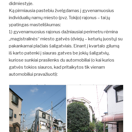
didmiestyje.
Ką pirmiausia pastebiu žvelgdamas į gyvenamuosius
individualių namų miesto (pvz. Tokijo) rajonus – tai jų
ypatingas masteliškumas:
1) gyvenamuosius rajonus dažniausiai perimetru rėmina
„magistralinės“ miesto gatvės (dviejų – keturių juostų) su
pakankamai plačiais šaligatviais. Einant į kvartalo gilumą
iš karto patenki į siauras gatves be jokių šaligatvių,
kuriose sunkiai prasilenks du automobiliai (o kai kurios
gatvės tokios siauros, kad pritaikytos tik vienam
automobiliui pravažiuoti):