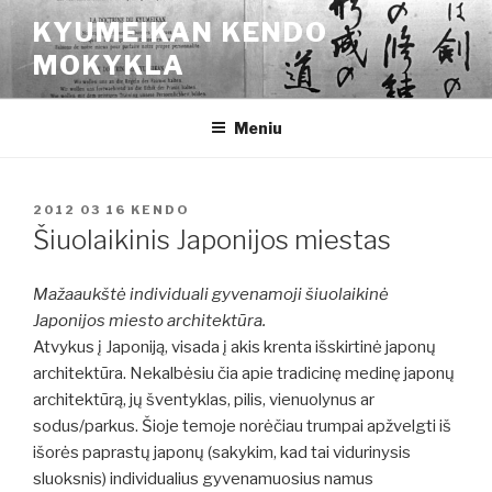
Eiti
KYUMEIKAN KENDO
prie
MOKYKLA
turinio
Meniu
PASKELBTA
2012 03 16
KENDO
Šiuolaikinis Japonijos miestas
Mažaaukštė individuali gyvenamoji šiuolaikinė
Japonijos miesto architektūra.
Atvykus į Japoniją, visada į akis krenta išskirtinė japonų
architektūra. Nekalbėsiu čia apie tradicinę medinę japonų
architektūrą, jų šventyklas, pilis, vienuolynus ar
sodus/parkus. Šioje temoje norėčiau trumpai apžvelgti iš
išorės paprastų japonų (sakykim, kad tai vidurinysis
sluoksnis) individualius gyvenamuosius namus