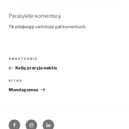
Parašykite komentarą
Tik
prisijungę
vartotojai gali komentuoti.
Navigacija
Ankstesnis
ANKSTESNIS
tarp
įrašas
Kelią praryja naktis
įrašų
Kitas
KITAS
įrašas
Mandagumas
Facebook
Instagram
LinkedIn