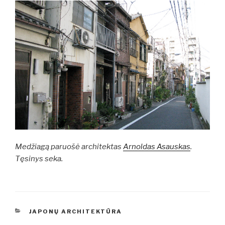
Medžiagą paruošė architektas
Arnoldas Asauskas
.
Tęsinys seka.
KATEGORIJOS
JAPONŲ ARCHITEKTŪRA