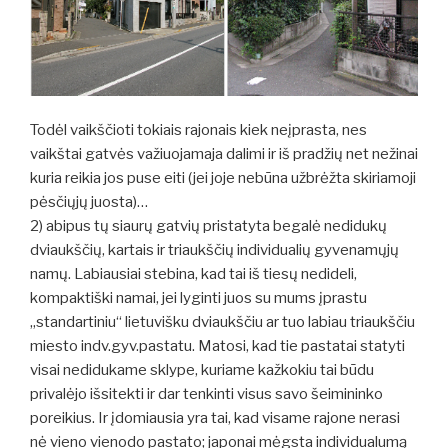
Todėl vaikščioti tokiais rajonais kiek neįprasta, nes
vaikštai gatvės važiuojamaja dalimi ir iš pradžių net nežinai
kuria reikia jos puse eiti (jei joje nebūna užbrėžta skiriamoji
pėsčiųjų juosta)…
2) abipus tų siaurų gatvių pristatyta begalė nedidukų
dviaukščių, kartais ir triaukščių individualių gyvenamųjų
namų. Labiausiai stebina, kad tai iš tiesų nedideli,
kompaktiški namai, jei lyginti juos su mums įprastu
„standartiniu“ lietuvišku dviaukščiu ar tuo labiau triaukščiu
miesto indv.gyv.pastatu. Matosi, kad tie pastatai statyti
visai nedidukame sklype, kuriame kažkokiu tai būdu
privalėjo išsitekti ir dar tenkinti visus savo šeimininko
poreikius. Ir įdomiausia yra tai, kad visame rajone nerasi
nė vieno vienodo pastato; japonai mėgsta individualumą