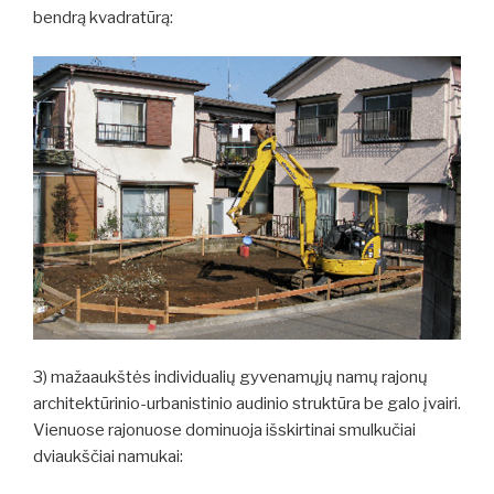
bendrą kvadratūrą:
3) mažaaukštės individualių gyvenamųjų namų rajonų
architektūrinio-urbanistinio audinio struktūra be galo įvairi.
Vienuose rajonuose dominuoja išskirtinai smulkučiai
dviaukščiai namukai: