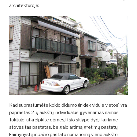
architektūroje:
Kad suprastumėte kokio didumo (ir kiek viduje vietos) yra
paprastas 2-ų aukštų individualus gyvenamas namas
Tokijuje, atkreipkite dėmesį į šio sklypo dydį, kuriame
stovės tas pastatas, be galo artimą gretimų pastatų
kaimynystę ir pačio pastato numanomą vieno aukšto