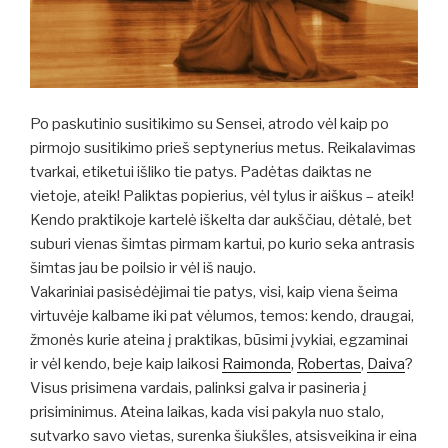
Po paskutinio susitikimo su Sensei, atrodo vėl kaip po
pirmojo susitikimo prieš septynerius metus. Reikalavimas
tvarkai, etiketui išliko tie patys. Padėtas daiktas ne
vietoje, ateik! Paliktas popierius, vėl tylus ir aiškus – ateik!
Kendo praktikoje kartelė iškelta dar aukščiau, dėtalė, bet
suburi vienas šimtas pirmam kartui, po kurio seka antrasis
šimtas jau be poilsio ir vėl iš naujo.
Vakariniai pasisėdėjimai tie patys, visi, kaip viena šeima
virtuvėje kalbame iki pat vėlumos, temos: kendo, draugai,
žmonės kurie ateina į praktikas, būsimi įvykiai, egzaminai
ir vėl kendo, beje kaip laikosi
Raimonda
,
Robertas
,
Daiva
?
Visus prisimena vardais, palinksi galva ir pasineria į
prisiminimus. Ateina laikas, kada visi pakyla nuo stalo,
sutvarko savo vietas, surenka šiukšles, atsisveikina ir eina