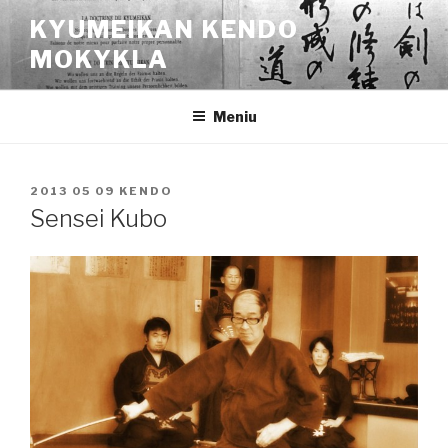
Eiti
KYUMEIKAN KENDO
prie
MOKYKLA
turinio
Meniu
PASKELBTA
2013 05 09
KENDO
Sensei Kubo