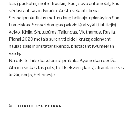
kas į paskutinį metro traukinį, kas į savo automobilį, kas
sėdasi ant savo dviračio. Aušta sekanti diena.
Sensei paskutinius metus daug keliauja, aplankytas San
Franciskas, Sensei draugas pakvietė atvykti į jubiliejinį
keiko, Kinija, Singapūras, Tailandas, Vietnamas, Rusija.
Planai 2020 metais surengti didelį kruizą aplankant
naujas šalis ir pristatant kendo, pristatant Kyumeikan
vardą.
Na o iki to laiko kasdieninė praktika Kyumeikan dodžo.
Atrodo viskas tas pats, bet kiekvieną kartą atrandame vis
kažką naujo, bet savyje.
KATEGORIJOS
TOKIJO KYUMEIKAN