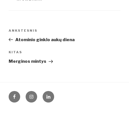
Navigacija
Ankstesnis
ANKSTESNIS
tarp
įrašas
Atominio ginklo aukų diena
įrašų
Kitas
KITAS
įrašas
Merginos mintys
Facebook
Instagram
LinkedIn