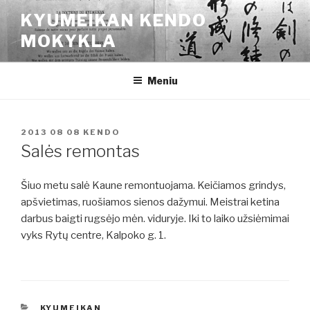
Eiti
KYUMEIKAN KENDO
prie
MOKYKLA
turinio
Meniu
PASKELBTA
2013 08 08
KENDO
Salės remontas
Šiuo metu salė Kaune remontuojama. Keičiamos grindys,
apšvietimas, ruošiamos sienos dažymui. Meistrai ketina
darbus baigti rugsėjo mėn. viduryje. Iki to laiko užsiėmimai
vyks Rytų centre, Kalpoko g. 1.
KATEGORIJOS
KYUMEIKAN