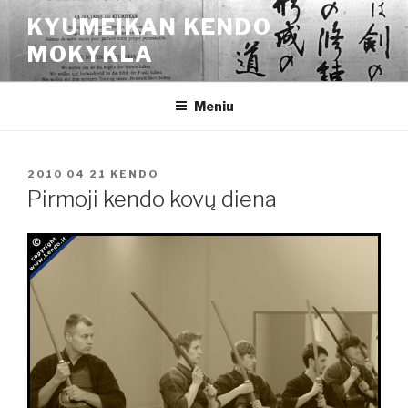
Eiti
KYUMEIKAN KENDO
prie
MOKYKLA
turinio
Meniu
PASKELBTA
2010 04 21
KENDO
Pirmoji kendo kovų diena