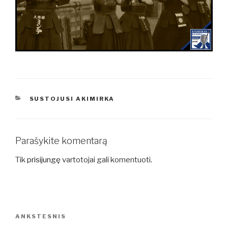
KATEGORIJOS
SUSTOJUSI AKIMIRKA
Parašykite komentarą
Tik
prisijungę
vartotojai gali komentuoti.
Navigacija
Ankstesnis
ANKSTESNIS
tarp