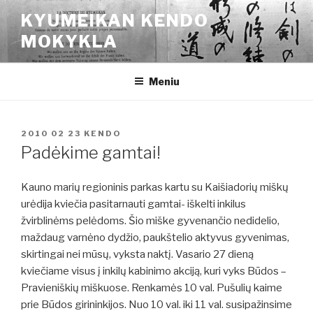
Eiti
KYUMEIKAN KENDO
prie
MOKYKLA
turinio
Meniu
PASKELBTA
2010 02 23
KENDO
Padėkime gamtai!
Kauno marių regioninis parkas kartu su Kaišiadorių miškų
urėdija kviečia pasitarnauti gamtai- iškelti inkilus
žvirblinėms pelėdoms. Šio miške gyvenančio nedidelio,
maždaug varnėno dydžio, paukštelio aktyvus gyvenimas,
skirtingai nei mūsų, vyksta naktį. Vasario 27 dieną
kviečiame visus į inkilų kabinimo akciją, kuri vyks Būdos –
Pravieniškių miškuose. Renkamės 10 val. Pušulių kaime
prie Būdos girininkijos. Nuo 10 val. iki 11 val. susipažinsime