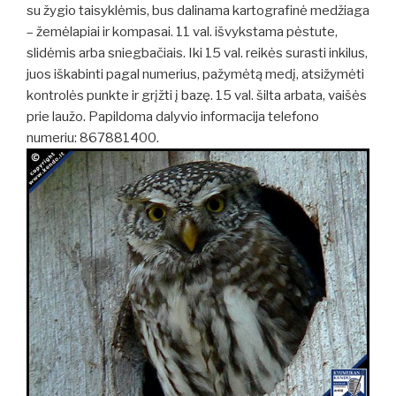
su žygio taisyklėmis, bus dalinama kartografinė medžiaga
– žemėlapiai ir kompasai. 11 val. išvykstama pėstute,
slidėmis arba sniegbačiais. Iki 15 val. reikės surasti inkilus,
juos iškabinti pagal numerius, pažymėtą medį, atsižymėti
kontrolės punkte ir grįžti į bazę. 15 val. šilta arbata, vaišės
prie laužo. Papildoma dalyvio informacija telefono
numeriu: 867881400.