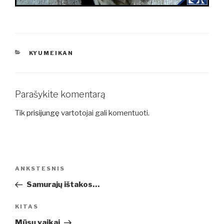
KATEGORIJOS
KYUMEIKAN
Parašykite komentarą
Tik
prisijungę
vartotojai gali komentuoti.
Navigacija
Ankstesnis
ANKSTESNIS
tarp
įrašas
Samurajų ištakos…
įrašų
Kitas
KITAS
įrašas
Mūsų vaikai