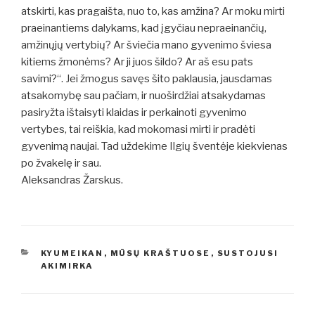
atskirti, kas pragaišta, nuo to, kas amžina? Ar moku mirti
praeinantiems dalykams, kad įgyčiau nepraeinančių,
amžinųjų vertybių? Ar šviečia mano gyvenimo šviesa
kitiems žmonėms? Ar ji juos šildo? Ar aš esu pats
savimi?“. Jei žmogus savęs šito paklausia, jausdamas
atsakomybę sau pačiam, ir nuoširdžiai atsakydamas
pasiryžta ištaisyti klaidas ir perkainoti gyvenimo
vertybes, tai reiškia, kad mokomasi mirti ir pradėti
gyvenimą naujai. Tad uždekime Ilgių šventėje kiekvienas
po žvakelę ir sau.
Aleksandras Žarskus.
KATEGORIJOS
KYUMEIKAN
,
MŪSŲ KRAŠTUOSE
,
SUSTOJUSI
AKIMIRKA