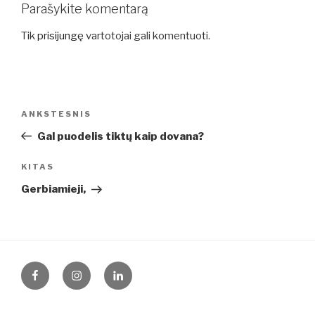
Parašykite komentarą
Tik
prisijungę
vartotojai gali komentuoti.
Navigacija
Ankstesnis
ANKSTESNIS
tarp
įrašas
Gal puodelis tiktų kaip dovana?
įrašų
Kitas
KITAS
įrašas
Gerbiamieji,
Facebook
Instagram
LinkedIn