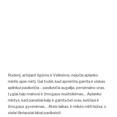
Rudenį, artėjant Ilgėms ir Vėlinėms, nejučia aplanko
mintis apie mirtį. Gal todėl, kad apmiršta gamta ir viskas
aplinkui pasikeičia – pasikeičia augalija, persimaino oras.
Lygiai taip mainosi ir žmogaus nusiteikimas… Aplanko
mintys, kad panašiai kaip ir gamta bei oras, keičiasi ir
žmogaus gyvenimas… Ateis laikas, ir reikės mirti kūnui, o
sielai tikriausiai labai pasikeisti.