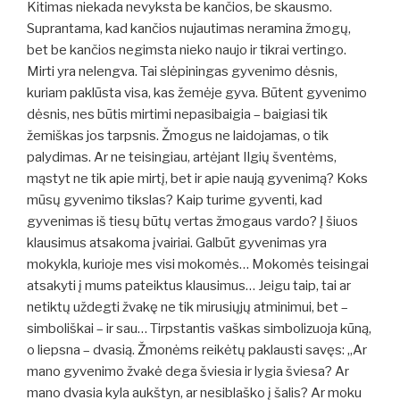
Kitimas niekada nevyksta be kančios, be skausmo.
Suprantama, kad kančios nujautimas neramina žmogų,
bet be kančios negimsta nieko naujo ir tikrai vertingo.
Mirti yra nelengva. Tai slėpiningas gyvenimo dėsnis,
kuriam paklūsta visa, kas žemėje gyva. Būtent gyvenimo
dėsnis, nes būtis mirtimi nepasibaigia – baigiasi tik
žemiškas jos tarpsnis. Žmogus ne laidojamas, o tik
palydimas. Ar ne teisingiau, artėjant Ilgių šventėms,
mąstyt ne tik apie mirtį, bet ir apie naują gyvenimą? Koks
mūsų gyvenimo tikslas? Kaip turime gyventi, kad
gyvenimas iš tiesų būtų vertas žmogaus vardo? Į šiuos
klausimus atsakoma įvairiai. Galbūt gyvenimas yra
mokykla, kurioje mes visi mokomės… Mokomės teisingai
atsakyti į mums pateiktus klausimus… Jeigu taip, tai ar
netiktų uždegti žvakę ne tik mirusiųjų atminimui, bet –
simboliškai – ir sau… Tirpstantis vaškas simbolizuoja kūną,
o liepsna – dvasią. Žmonėms reikėtų paklausti savęs: „Ar
mano gyvenimo žvakė dega šviesia ir lygia šviesa? Ar
mano dvasia kyla aukštyn, ar nesiblaško į šalis? Ar moku