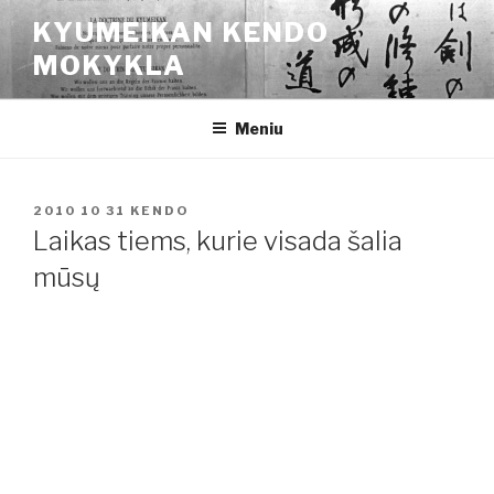
Eiti
KYUMEIKAN KENDO
prie
MOKYKLA
turinio
Meniu
PASKELBTA
2010 10 31
KENDO
Laikas tiems, kurie visada šalia
mūsų