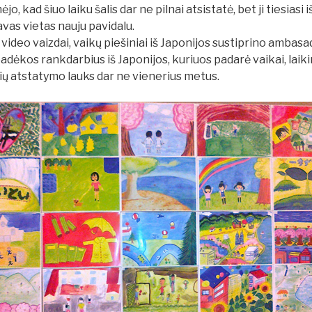
 kad šiuo laiku šalis dar ne pilnai atsistatė, bet ji tiesiasi iš
savas vietas nauju pavidalu.
 video vaizdai, vaikų piešiniai iš Japonijos sustiprino ambasa
padėkos rankdarbius iš Japonijos, kuriuos padarė vaikai, laik
ų atstatymo lauks dar ne vienerius metus.