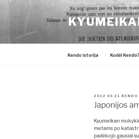
Eiti
prie
KYUMEIKA
turinio
Kendo istorija
Kodėl Kendo
PASKELBTA
2012 03 21
KENDO
Japonijos a
Kyumeikan mokyklo
metams po katastro
padėkojo gausiai su