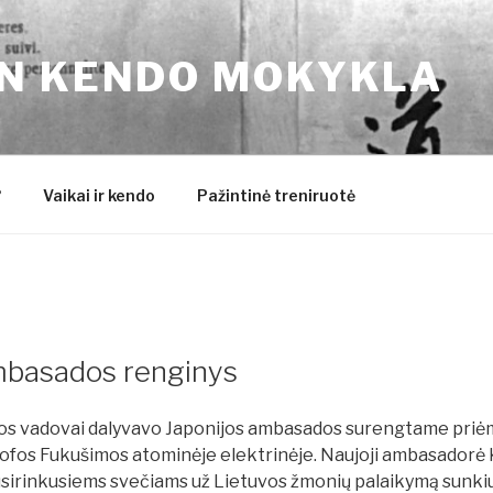
N KENDO MOKYKLA
?
Vaikai ir kendo
Pažintinė treniruotė
mbasados renginys
s vadovai dalyvavo Japonijos ambasados surengtame priė
fos Fukušimos atominėje elektrinėje. Naujoji ambasadorė K
sirinkusiems svečiams už Lietuvos žmonių palaikymą sunkiu 