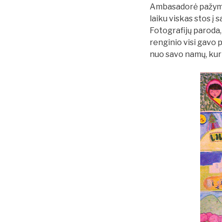
Ambasadorė pažymėjo,
laiku viskas stos į 
Fotografijų paroda,
renginio visi gavo 
nuo savo namų, kuri