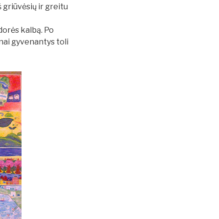
 griūvėsių ir greitu
dorės kalbą. Po
inai gyvenantys toli