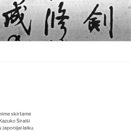
mime skirtame
azuko Širaiši
Japonijai laiku.