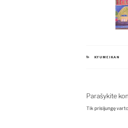
KATEGORIJOS
KYUMEIKAN
Parašykite ko
Tik
prisijungę
varto