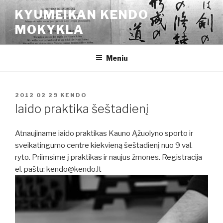
Eiti
KYUMEIKAN KENDO
prie
MOKYKLA
turinio
Meniu
PASKELBTA
2012 02 29
KENDO
Iaido praktika šeštadienį
Atnaujiname iaido praktikas Kauno Ąžuolyno sporto ir
sveikatingumo centre kiekvieną šeštadienį nuo 9 val.
ryto. Priimsime į praktikas ir naujus žmones. Registracija
el. paštu: kendo@kendo.lt