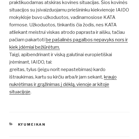
praktikuodamas atskiras kovines situacijas. Šios kovinės
situacijos su įsivaizduojamu priešininku kiekvienoje IAIDO
mokykloje buvo užkoduotos, vadinamosiose KATA
formose. Užkoduotos, tinkantis čia žodis, nes KATA
atliekant meistrui viskas atrodo paprasta ir aišku, tačiau
pačiam pakartoti
be pašalinės pagalbos nepavyks nors ir
kiek įdėmiai bežiūrėtum.
Taigi, apibendrinant ir viską galutinai europietiškai
įrėminant, IAIDO, tai:
greitas, tylus (jeigu norit nepastebimas) kardo
ištraukimas, kartu su kirčiu arba/ir jam sekant,
kraujo
nukrėtimas ir grąžinimas į dėklą, vienoje ar kitoje
situacijoje
.
KATEGORIJOS
KYUMEIKAN