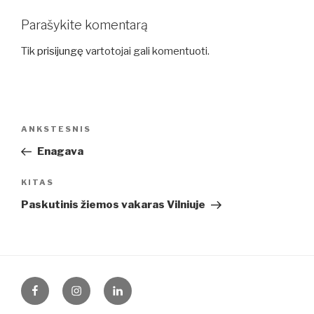
Parašykite komentarą
Tik
prisijungę
vartotojai gali komentuoti.
Navigacija
Ankstesnis
ANKSTESNIS
tarp
įrašas
Enagava
įrašų
Kitas
KITAS
įrašas
Paskutinis žiemos vakaras Vilniuje
Facebook
Instagram
LinkedIn