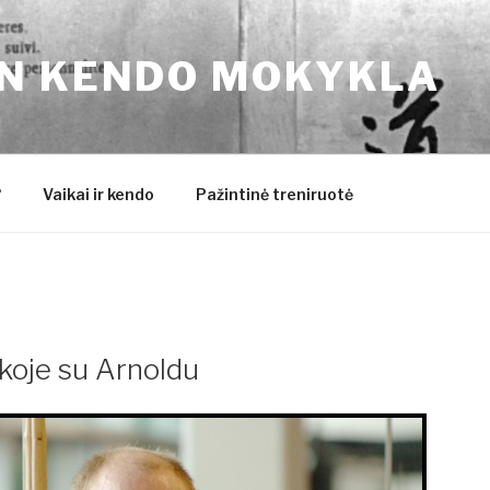
N KENDO MOKYKLA
?
Vaikai ir kendo
Pažintinė treniruotė
koje su Arnoldu