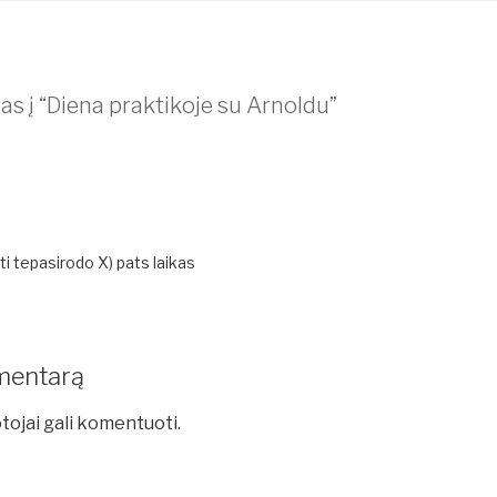
s į “Diena praktikoje su Arnoldu”
 kiti tepasirodo X) pats laikas
mentarą
tojai gali komentuoti.