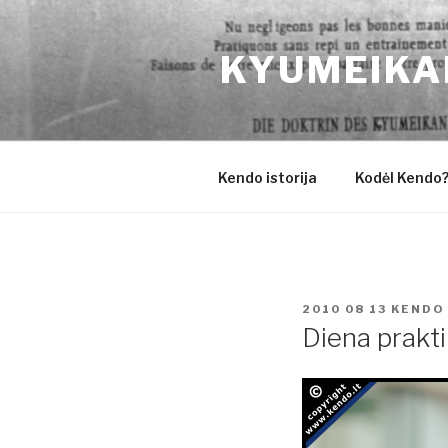
Eiti
prie
KYUMEIKA
turinio
Kendo istorija
Kodėl Kendo
PASKELBTA
2010 08 13
KENDO
Diena prakti