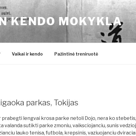
N KENDO MOKYKLA
?
Vaikai ir kendo
Pažintinė treniruotė
rigaoka parkas, Tokijas
ir prabegti lengvai krosa parke netoli Dojo, nera ko stebetis
ta valanda sutikti parke zmoniu, vaiksciojanciu, sunis vedzioj
ianciu lauko tenisa, futbola, krepsinis, vaziuojanciu dviraciais