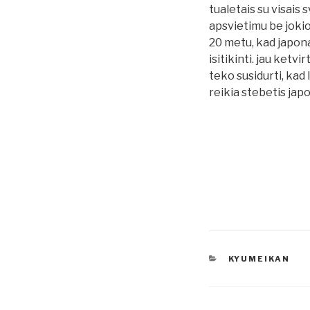
tualetais su visais 
apsvietimu be jokio
20 metu, kad japona
isitikinti. jau ketv
teko susidurti, kad 
reikia stebetis jap
KATEGORIJOS
KYUMEIKAN