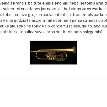
sveikais kranais, baltutelemis sienomis, nepaliestomis grafiti 
s sukes, tai nuostabos jau nekelia… bet viena ka as esu kaz
i tobulina savo grojima puciamaisiais instrumentais parkuo
irta karta girdziu tamsoje trimita derinant garsa su medziu a
lauke akustika ne tokia kaip koncertu salese, del to labai sun
onais, kurie tobulina savo darba net ir tokiomis salygomis?