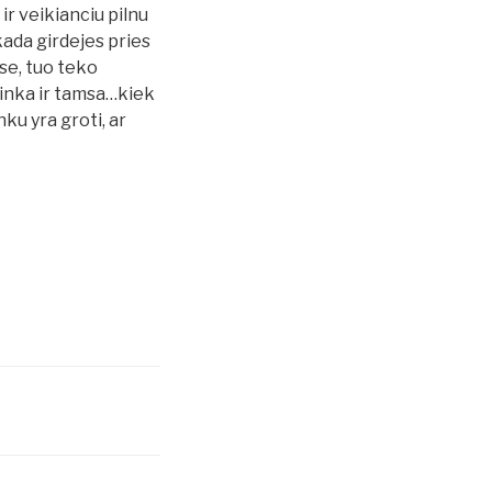
ir veikianciu pilnu
kada girdejes pries
se, tuo teko
plinka ir tamsa…kiek
ku yra groti, ar