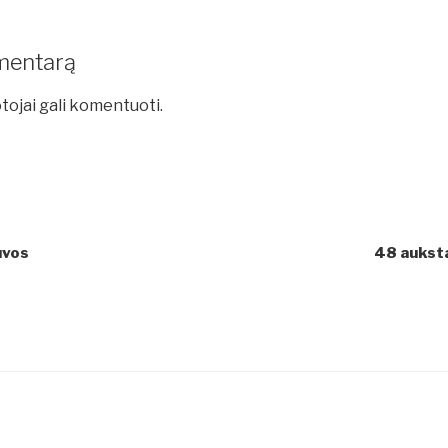
mentarą
tojai gali komentuoti.
uvos
48 aukst