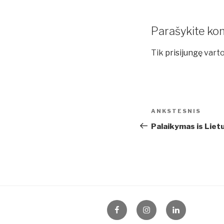
Parašykite ko
Tik
prisijungę
varto
Navigacija
Ankstesnis
ANKSTESNIS
tarp
įrašas
Palaikymas is Liet
įrašų
Facebook
Instagram
LinkedIn