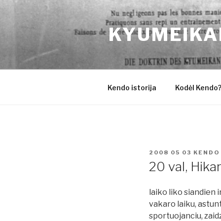
Eiti
prie
KYUMEIKA
turinio
Kendo istorija
Kodėl Kendo
PASKELBTA
2008 05 03
KENDO
20 val, Hika
laiko liko siandien 
vakaro laiku, astun
sportuojanciu, zaidz