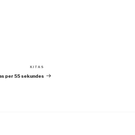
KITAS
Kitas
įrašas
as per 55 sekundes