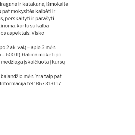
iragana ir katakana, išmoksite
ip pat mokysitės kalbėti ir
, perskaityti ir parašyti
Žinoma, kartu su kalba
ūros aspektais. Visko
po 2 ak. val.) – apie 3 mėn.
o – 600 lt). Galima mokėti po
medžiaga įskaičiuota į kursų
uo balandžio mėn. Yra taip pat
Informacija tel.: 867313117