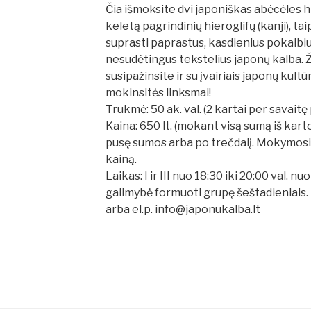
Čia išmoksite dvi japoniškas abėcėles h
keletą pagrindinių hieroglifų (kanji), ta
suprasti paprastus, kasdienius pokalbius
nesudėtingus tekstelius japonų kalba. 
susipažinsite ir su įvairiais japonų kult
mokinsitės linksmai!
Trukmė: 50 ak. val. (2 kartai per savaitę 
Kaina: 650 lt. (mokant visą sumą iš kart
pusę sumos arba po trečdalį. Mokymosi 
kainą.
Laikas: I ir III nuo 18:30 iki 20:00 val. n
galimybė formuoti grupę šeštadieniais. 
arba el.p. info@japonukalba.lt