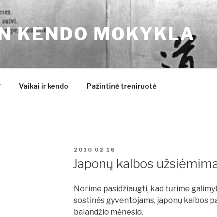
N KENDO MOKYKLA
?
Vaikai ir kendo
Pažintinė treniruotė
PASKELBTA
2010 02 16
Japonų kalbos užsiėmimai
Norime pasidžiaugti, kad turime galimyb
sostinės gyventojams, japonų kalbos pas
balandžio mėnesio.