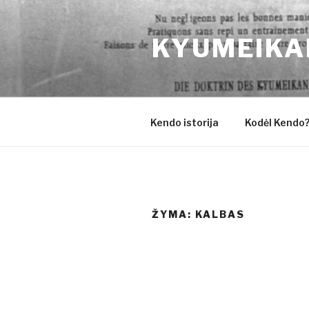
Eiti
prie
KYUMEIKA
turinio
Kendo istorija
Kodėl Kendo
ŽYMA:
KALBAS